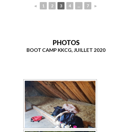
◄
1
2
3
4
...
7
►
PHOTOS
BOOT CAMP KKCG, JUILLET 2020
[MONTRER SOUS FORME DE DIAPORAMA]