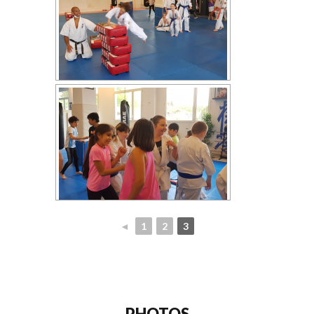
◄
1
2
3
PHOTOS