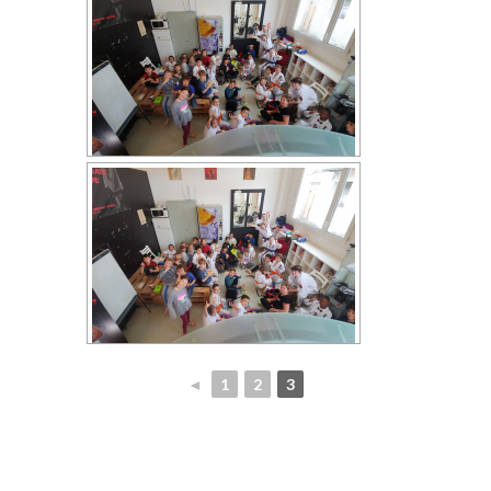
◄
1
2
3