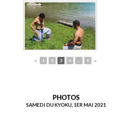
◄
1
2
3
4
...
9
►
PHOTOS
SAMEDI DU KYOKU, 1ER MAI 2021
[MONTRER SOUS FORME DE DIAPORAMA]